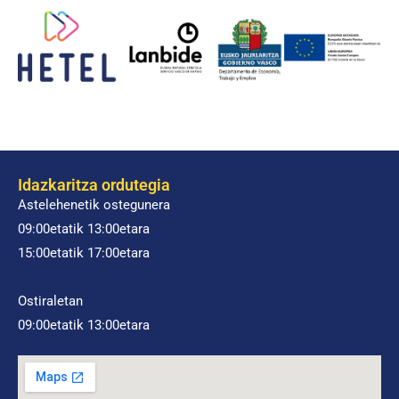
Idazkaritza ordutegia
Astelehenetik ostegunera
09:00etatik 13:00etara
15:00etatik 17:00etara
Ostiraletan
09:00etatik 13:00etara